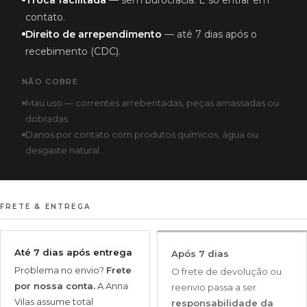
Troca facilitada
— sem burocracia. É só entrar em
contato.
Direito de arrependimento
— até 7 dias após o
recebimento (CDC).
NÃO COBRE
Mau uso — correntes arrebentadas, peças amassadas ou
dobradas.
Danos por contato com produtos químicos, água ou
desgaste natural.
FRETE & ENTREGA
Até 7 dias após entrega
Após 7 dias
Problema no envio?
Frete
O frete de devolução ou
por nossa conta.
A Anna
reenvio passa a ser
Vilas assume total
responsabilidade da