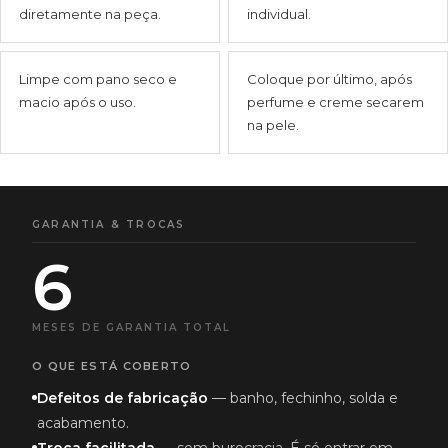
diretamente na peça.
individual.
Limpe com pano seco e
Coloque por último, após
macio após o uso.
perfume e creme secarem
na pele.
GARANTIA & TROCAS
6
MESES DE GARANTIA TOTAL
O QUE ESTÁ COBERTO
Defeitos de fabricação
— banho, fechinho, solda e
acabamento.