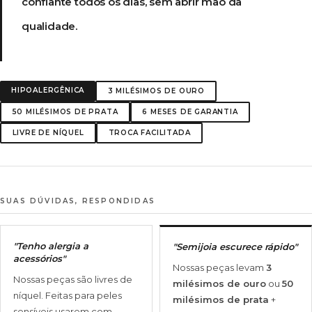
confiante todos os dias, sem abrir mão da
qualidade.
HIPOALERGÊNICA
3 MILÉSIMOS DE OURO
50 MILÉSIMOS DE PRATA
6 MESES DE GARANTIA
LIVRE DE NÍQUEL
TROCA FACILITADA
SUAS DÚVIDAS, RESPONDIDAS
"Tenho alergia a
"Semijoia escurece rápido"
acessórios"
Nossas peças levam
3
Nossas peças são livres de
milésimos de ouro
ou
50
níquel. Feitas para peles
milésimos de prata
+
sensíveis usarem com