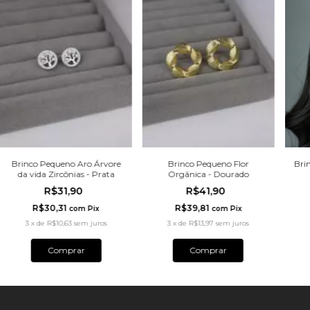
Brinco Pequeno Aro Árvore
Brinco Pequeno Flor
Bri
da vida Zircônias - Prata
Orgânica - Dourado
R$31,90
R$41,90
R$30,31
R$39,81
com
Pix
com
Pix
3
x
de
R$10,63
sem juros
3
x
de
R$13,97
sem juros