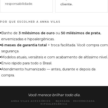
responsabilidade.
cliente.
POR QUE ESCOLHER A ANNA VILAS
Banho de
3 milésimos de ouro
ou
50 milésimos de prata
,
envernizadas e hipoalergênicas.
6 meses de garantia total
+ troca facilitada. Você compra com
segurança.
Modelos atuais, versáteis e com acabamento de altíssimo nível.
Envio rápido para todo o Brasil.
Atendimento humanizado — antes, durante e depois da
compra.
Você merece brilhar todo dia.
ANNA VILAS ACESSÓRIOS · BANHADA · ENVERNIZADA ·
HIPOALERGÊNICA