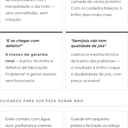
camada de verniz protetor.
tranquilidade o dia todo —
Com os cuidados básicos, o
sem vermelhidão, sem
brilho dura muito mais.
irritação.
"E se chegar com
"Semijoia não tem
defeito?"
qualidade de joia"
6 meses de garantia
Usamos a mesma técnica
total
— banho, fechinho e
de banho das joalherias —
defeitos de fabricação.
o resultado é brilho, toque
Problema? A gente resolve,
e durabilidade de joia, com
sem burocracia.
preço acessível.
CUIDADOS PARA SUA PEÇA DURAR MAIS
Evite contato com água,
Guarde em saquinho
suor, perfumes e cremes
plástico fechado ou estojo