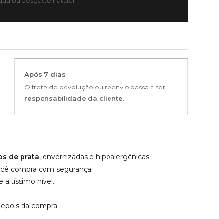
ua ou desgaste natural.
Após 7 dias
O frete de devolução ou reenvio passa a ser
responsabilidade da cliente.
os de prata
, envernizadas e hipoalergênicas.
 Você compra com segurança.
altíssimo nível.
epois da compra.