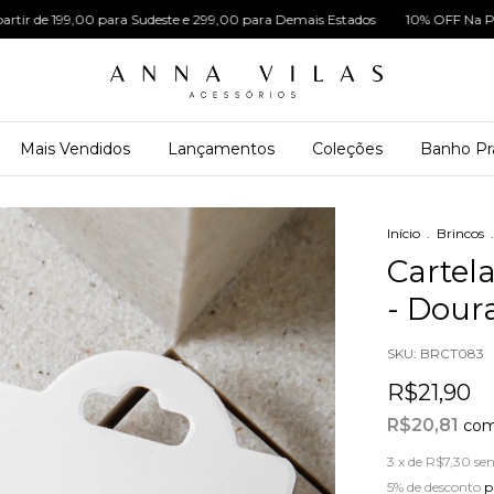
 199,00 para Sudeste e 299,00 para Demais Estados
10% OFF Na Primeira C
Mais Vendidos
Lançamentos
Coleções
Banho Pr
Início
.
Brincos
.
Cartela
- Dour
SKU:
BRCT083
R$21,90
R$20,81
co
3
x de
R$7,30
se
5% de desconto
p