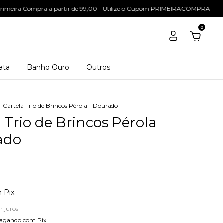
ompra a partir de 99,00 - Utilize o Cupom PRIMEIRACOMPRA
Semijoias
0
ata
Banho Ouro
Outros
Cartela Trio de Brincos Pérola - Dourado
 Trio de Brincos Pérola
ado
m
Pix
m juros
agando com Pix