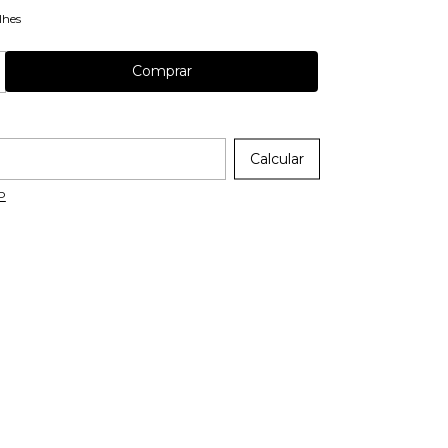
lhes
 CEP:
Calcular
P