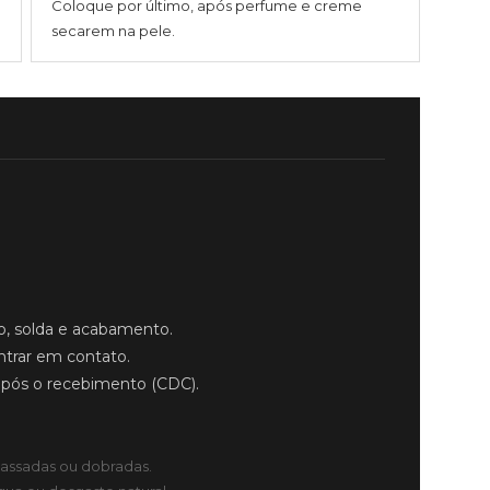
Coloque por último, após perfume e creme
secarem na pele.
, solda e acabamento.
ntrar em contato.
após o recebimento (CDC).
assadas ou dobradas.