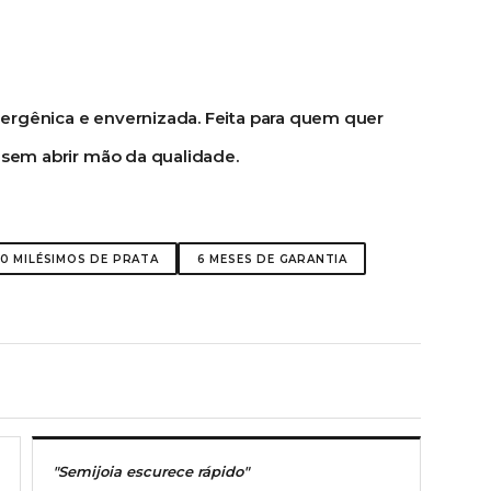
lergênica e envernizada. Feita para quem quer
s, sem abrir mão da qualidade.
50 MILÉSIMOS DE PRATA
6 MESES DE GARANTIA
"Semijoia escurece rápido"