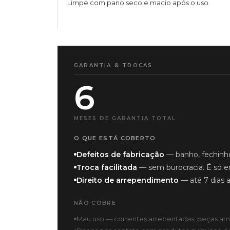
Limpe com pano seco e macio após o uso.
GARANTIA & TROCAS
6
MESES DE GARANTIA TOTAL
O QUE ESTÁ COBERTO
Defeitos de fabricação
— banho, fechinho
Troca facilitada
— sem burocracia. É só e
Direito de arrependimento
— até 7 dias 
NÃO COBRE
Mau uso — correntes arrebentadas, peças am