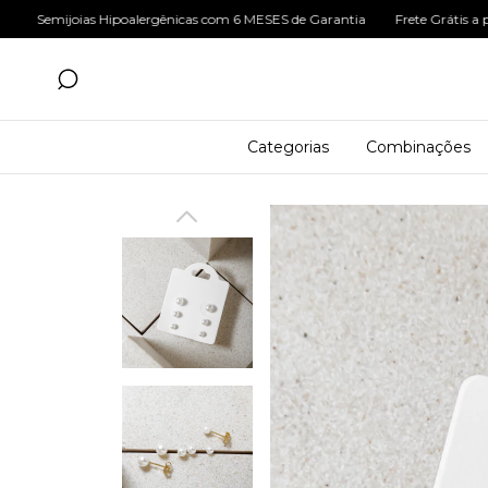
joias Hipoalergênicas com 6 MESES de Garantia
Frete Grátis a partir de
Categorias
Combinações